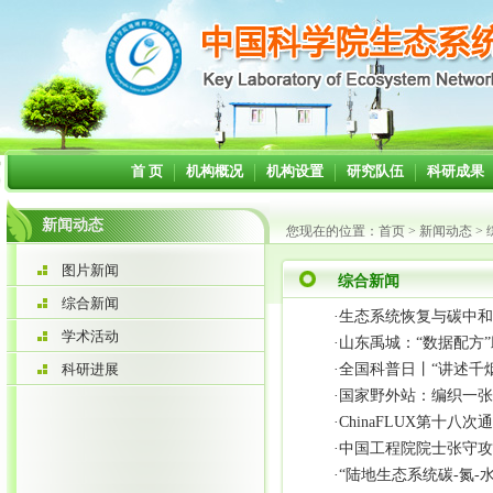
首 页
机构概况
机构设置
研究队伍
科研成果
新闻动态
您现在的位置：
首页
>
新闻动态
>
图片新闻
综合新闻
综合新闻
·
生态系统恢复与碳中和国际
学术活动
·
山东禹城：“数据配方
科研进展
·
全国科普日丨“讲述千
·
国家野外站：编织一张
·
ChinaFLUX第十
·
中国工程院院士张守攻
·
“陆地生态系统碳-氮-水