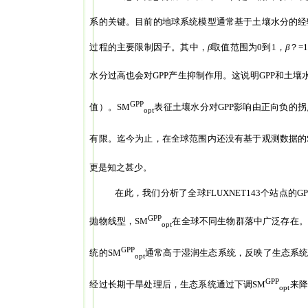
系的关键。目前的地球系统模型通常基于土壤水分的经
过程的主要限制因子。其中，
β
取值范围为
0
到
1
，
β
？
=
水分过高也会对
GPP
产生抑制作用。这说明
GPP
和土壤
GPP
值）。
SM
表征土壤水分对
GPP
影响由正向负的拐
opt
有限。迄今为止，在全球范围内还没有基于观测数据的
更是知之甚少。
在此，我们分析了全球
FLUXNET143
个站点的
GP
GPP
抛物线型，
SM
在全球不同生物群落中广泛存在。
opt
GPP
统的
SM
通常高于湿润生态系统，反映了生态系
opt
GPP
经过长期干旱处理后，生态系统通过下调
SM
来降
opt